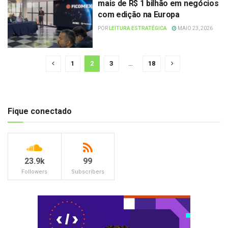
mais de R$ 1 bilhão em negócios
com edição na Europa
POR
LEITURA ESTRATÉGICA
MAIO 23, 2026
1
2
3
…
18
Fique conectado
23.9k
99
Followers
Subscribers