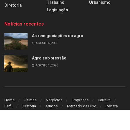
Trabalho
Urbanismo
Diretoria
Legislação
Notícias recentes
As renegociações do agro
AGOSTO 4, 2026
Agro sob pressão
AGOSTO 1, 2026
Home
Últimas
Negócios
Empresas
Carreira
Perfil
Diretoria
Artigos
Mercado de Luxo
Revista
© 2026
Leitura Estrategica
- Desenvolvido por
WB Sistem
.