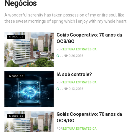
Negócios
A wonderful serenity has taken possession of my entire soul, like
these sweet mornings of spring which I enjoy with my whole heart.
Goiás Cooperativo: 70 anos da
NEGÓCIOS
OCB/GO
POR
LEITURA ESTRATÉGICA
JUNHO 20, 2026
IA sob controle?
NEGÓCIOS
POR
LEITURA ESTRATÉGICA
JUNHO 13, 2026
Goiás Cooperativo: 70 anos da
NEGÓCIOS
OCB/GO
POR
LEITURA ESTRATÉGICA