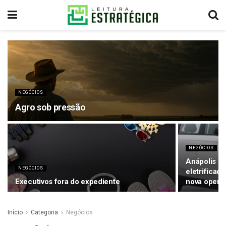
NEGÓCIOS
Agro sob pressão
NEGÓCIOS
Anápolis li
NEGÓCIOS
eletrificado
Executivos fora do expediente
nova opera
Início
Categoria
Negócios