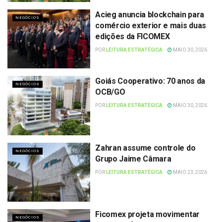
Acieg anuncia blockchain para
NEGÓCIOS
comércio exterior e mais duas
edições da FICOMEX
POR
LEITURA ESTRATÉGICA
MAIO 30, 2026
Goiás Cooperativo: 70 anos da
NEGÓCIOS
OCB/GO
POR
LEITURA ESTRATÉGICA
MAIO 30, 2026
Zahran assume controle do
NEGÓCIOS
Grupo Jaime Câmara
POR
LEITURA ESTRATÉGICA
MAIO 23, 2026
Ficomex projeta movimentar
NEGÓCIOS