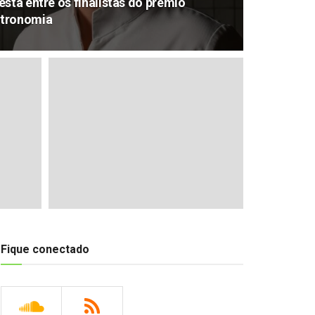
stá entre os finalistas do prêmio
stronomia
Fique conectado