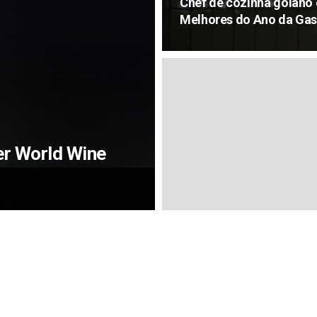
Chef de cozinha goiano e
Melhores do Ano da Ga
er World Wine