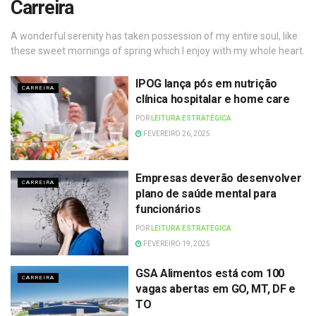
Carreira
A wonderful serenity has taken possession of my entire soul, like
these sweet mornings of spring which I enjoy with my whole heart.
IPOG lança pós em nutrição
CARREIRA
clínica hospitalar e home care
POR
LEITURA ESTRATÉGICA
FEVEREIRO 26, 2025
Empresas deverão desenvolver
CARREIRA
plano de saúde mental para
funcionários
POR
LEITURA ESTRATÉGICA
FEVEREIRO 19, 2025
GSA Alimentos está com 100
CARREIRA
vagas abertas em GO, MT, DF e
TO