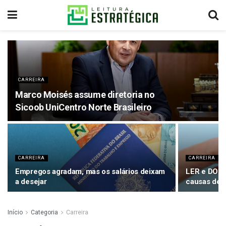
CARREIRA
Marco Moisés assume diretoria no
Sicoob UniCentro Norte Brasileiro
CARREIRA
CARREIRA
Empregos agradam, mas os salários deixam
LER e DORT 
a desejar
causas de a
Início
Categoria
Carreira