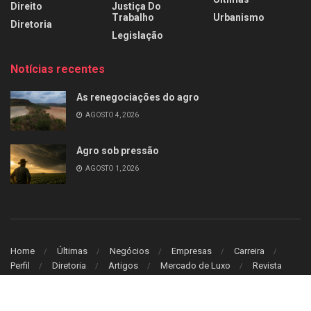
Direito
Justiça Do
Trabalho
Urbanismo
Diretoria
Legislação
Notícias recentes
As renegociações do agro
AGOSTO 4, 2026
Agro sob pressão
AGOSTO 1, 2026
Home
Últimas
Negócios
Empresas
Carreira
Perfil
Diretoria
Artigos
Mercado de Luxo
Revista
© 2026
Leitura Estrategica
- Desenvolvido por
WB Sistem
.