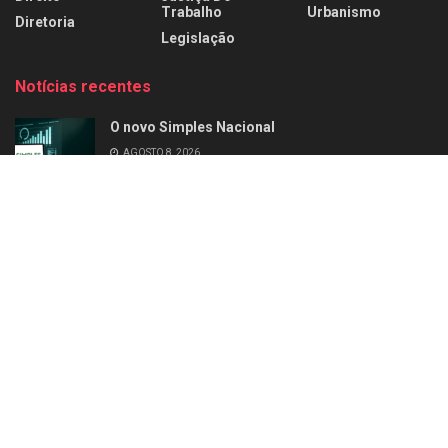
Trabalho
Urbanismo
Diretoria
Legislação
Notícias recentes
O novo Simples Nacional
AGOSTO 8, 2026
Perfil: Alziro Zarur
AGOSTO 8, 2026
Home
Últimas
Negócios
Empresas
Carreira
Perfil
Diretoria
Artigos
Mercado de Luxo
Revista
© 2026
Leitura Estrategica
- Desenvolvido por
WB Sistem
.