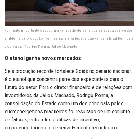
Foi muito importante descobrir a variedade de cana que se adaptasse a esse
ambiente de produção. Nem sempre a variedade que vai bem lá vai bem cá e
vice-versa.” Rodrigo Penna, Jalles Machado
O etanol ganha novos mercados
Se a produção recorde fortalece Goiás no cenário nacional,
é o etanol que concentra parte das expectativas para o
futuro do setor. Para o diretor financeiro e de relações com
investidores da Jalles Machado, Rodrigo Penna, a
consolidação do Estado como um dos principais polos
sucroenergéticos brasileiros foi resultado de um conjunto
de fatores, entre eles políticas de incentivo,
empreendedorismo e desenvolvimento tecnológico.