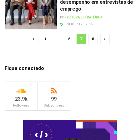
desempenho em entrevistas de
emprego
POR
LEITURA ESTRATÉGICA
FEVEREIRO 26, 2025
1
…
6
7
8
Fique conectado
23.9k
99
Followers
Subscribers