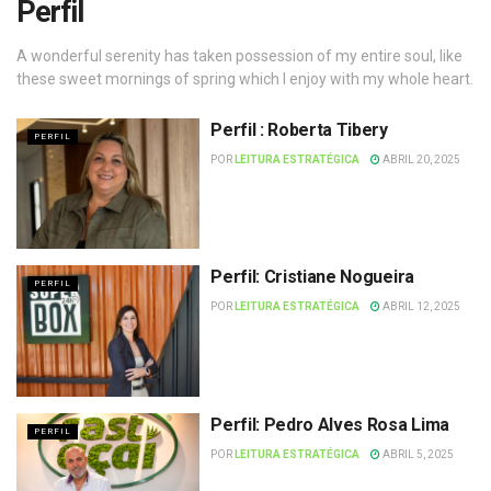
Perfil
A wonderful serenity has taken possession of my entire soul, like
these sweet mornings of spring which I enjoy with my whole heart.
Perfil : Roberta Tibery
PERFIL
POR
LEITURA ESTRATÉGICA
ABRIL 20, 2025
Perfil: Cristiane Nogueira
PERFIL
POR
LEITURA ESTRATÉGICA
ABRIL 12, 2025
Perfil: Pedro Alves Rosa Lima
PERFIL
POR
LEITURA ESTRATÉGICA
ABRIL 5, 2025