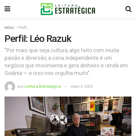
Início
Perfil
Perfil: Léo Razuk
"Por mais que seja cultura, algo feito com muita
paixão e diversão, a cena independente é um
negócio que movimenta e gera dinheiro e renda em
Goiânia — e isso nos orgulha muito”.
por
Leitura Estratégica
maio 3, 2025