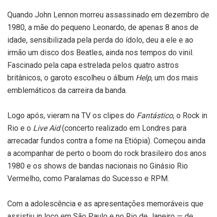
Quando John Lennon morreu assassinado em dezembro de
1980, a mãe do pequeno Leonardo, de apenas 8 anos de
idade, sensibilizada pela perda do ídolo, deu a ele e ao
irmão um disco dos Beatles, ainda nos tempos do vinil.
Fascinado pela capa estrelada pelos quatro astros
britânicos, o garoto escolheu o álbum
Help
, um dos mais
emblemáticos da carreira da banda.
Logo após, vieram na TV os clipes do
Fantástico
, o Rock in
Rio e o
Live Aid
(concerto realizado em Londres para
arrecadar fundos contra a fome na Etiópia). Começou ainda
a acompanhar de perto o boom do rock brasileiro dos anos
1980 e os shows de bandas nacionais no Ginásio Rio
Vermelho, como Paralamas do Sucesso e RPM.
Com a adolescência e as apresentações memoráveis que
assistiu in loco em São Paulo e no Rio de Janeiro — de