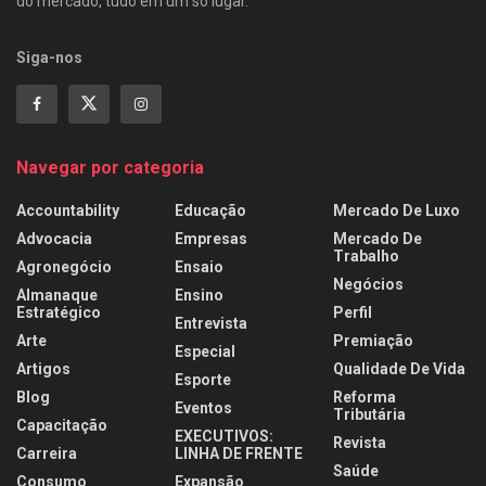
do mercado, tudo em um só lugar.
Siga-nos
Navegar por categoria
Accountability
Educação
Mercado De Luxo
Advocacia
Empresas
Mercado De
Trabalho
Agronegócio
Ensaio
Negócios
Almanaque
Ensino
Estratégico
Perfil
Entrevista
Arte
Premiação
Especial
Artigos
Qualidade De Vida
Esporte
Blog
Reforma
Eventos
Tributária
Capacitação
EXECUTIVOS:
Revista
Carreira
LINHA DE FRENTE
Saúde
Consumo
Expansão