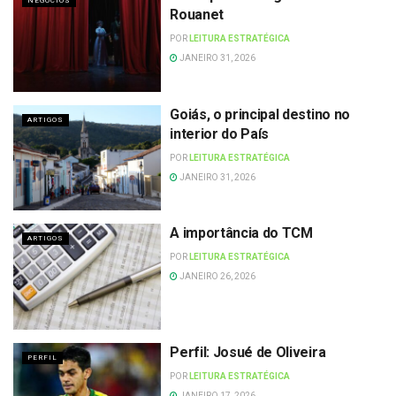
NEGÓCIOS
Rouanet
POR
LEITURA ESTRATÉGICA
JANEIRO 31, 2026
Goiás, o principal destino no
ARTIGOS
interior do País
POR
LEITURA ESTRATÉGICA
JANEIRO 31, 2026
A importância do TCM
ARTIGOS
POR
LEITURA ESTRATÉGICA
JANEIRO 26, 2026
Perfil: Josué de Oliveira
PERFIL
POR
LEITURA ESTRATÉGICA
JANEIRO 17, 2026