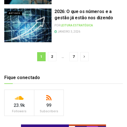
2026: O que os números e a
ARTIGOS
gestão já estão nos dizendo
POR
LEITURA ESTRATÉGICA
JANEIRO 3, 2026
1
2
…
7
Fique conectado
23.9k
99
Followers
Subscribers