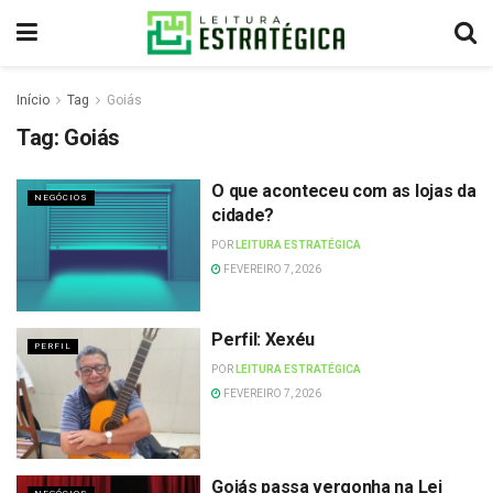
Início
Tag
Goiás
Tag:
Goiás
O que aconteceu com as lojas da
NEGÓCIOS
cidade?
POR
LEITURA ESTRATÉGICA
FEVEREIRO 7, 2026
Perfil: Xexéu
PERFIL
POR
LEITURA ESTRATÉGICA
FEVEREIRO 7, 2026
Goiás passa vergonha na Lei