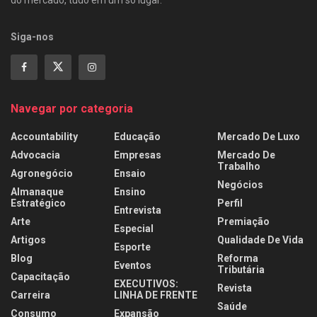
do mercado, tudo em um só lugar.
Siga-nos
Navegar por categoria
Accountability
Educação
Mercado De Luxo
Advocacia
Empresas
Mercado De
Trabalho
Agronegócio
Ensaio
Negócios
Almanaque
Ensino
Estratégico
Perfil
Entrevista
Arte
Premiação
Especial
Artigos
Qualidade De Vida
Esporte
Blog
Reforma
Eventos
Tributária
Capacitação
EXECUTIVOS:
Revista
Carreira
LINHA DE FRENTE
Saúde
Consumo
Expansão