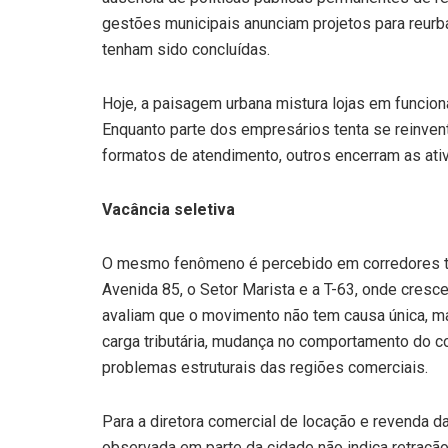
gestões municipais anunciam projetos para reurba
tenham sido concluídas.
Hoje, a paisagem urbana mistura lojas em funcio
Enquanto parte dos empresários tenta se reinven
formatos de atendimento, outros encerram as ativi
Vacância seletiva
O mesmo fenômeno é percebido em corredores tra
Avenida 85, o Setor Marista e a T-63, onde cres
avaliam que o movimento não tem causa única, ma
carga tributária, mudança no comportamento do c
problemas estruturais das regiões comerciais.
Para a diretora comercial de locação e revenda 
observada em parte da cidade não indica retraç