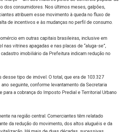
ido dos consumidores. Nos últimos meses, galpões,
ciantes atribuem esse movimento à queda no fluxo de
alta de incentivos e às mudanças no perfil de consumo.
rcio em outras capitais brasileiras, inclusive em
l nas vitrines apagadas e nas placas de “aluga-se”,
cadastro imobiliário da Prefeitura indicam redução no
 desse tipo de imóvel. O total, que era de 103.327
 ano seguinte, conforme levantamento da Secretaria
e para a cobrança do Imposto Predial e Territorial Urbano
lmente na região central. Comerciantes têm relatado
ante da redução do movimento, dos altos aluguéis e da
evitalização. Há mais de duas décadas, sucessivas