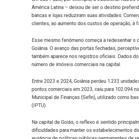
América Latina – deixou de ser o destino prefer
bancas e lojas reduziram suas atividades. Comer
clientes, ao aumento dos custos de operação, à f
Esse mesmo fenômeno começa a redesenhar o comé
Goiânia. O avanço das portas fechadas, perceptíve
também aparece nos registros oficiais. Dados do 
número de imóveis comerciais na capital.
Entre 2023 e 2024, Goiânia perdeu 1.233 unidades
pontos comerciais em 2023, caiu para 102.094 no
Municipal de Finanças (Sefin), utilizado como bas
(IPTU).
Na capital de Goiás, o reflexo é sentido principa
dificuldades para manter os estabelecimentos di
ausência de políticas públicas permanentes de r