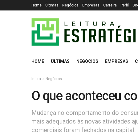
Home
Últimas
Negócios
Empresas
Carreira
Perfil
Dir
HOME
ÚLTIMAS
NEGÓCIOS
EMPRESAS
C
Início
Negócios
O que aconteceu co
Mudança no comportamento do consumi
mais adequados às novas atividades aj
comerciais foram fechados na capital