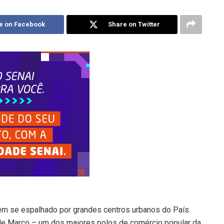
e on Facebook
Share on Twitter
em se espalhado por grandes centros urbanos do País.
 de Março – um dos maiores polos de comércio popular da