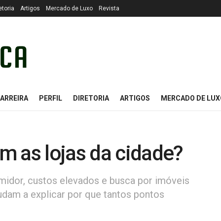
etoria
Artigos
Mercado de Luxo
Revista
ARREIRA
PERFIL
DIRETORIA
ARTIGOS
MERCADO DE LUX
m as lojas da cidade?
dor, custos elevados e busca por imóveis
udam a explicar por que tantos pontos