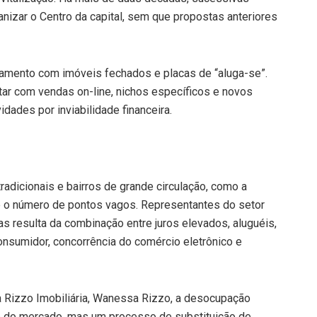
nizar o Centro da capital, sem que propostas anteriores
namento com imóveis fechados e placas de “aluga-se”.
tar com vendas on-line, nichos específicos e novos
dades por inviabilidade financeira.
dicionais e bairros de grande circulação, como a
ce o número de pontos vagos. Representantes do setor
s resulta da combinação entre juros elevados, aluguéis,
onsumidor, concorrência do comércio eletrônico e
da Rizzo Imobiliária, Wanessa Rizzo, a desocupação
ão do mercado, mas um processo de substituição de