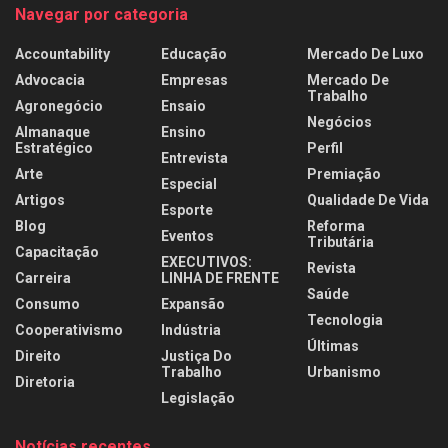
Navegar por categoria
Accountability
Educação
Mercado De Luxo
Advocacia
Empresas
Mercado De
Trabalho
Agronegócio
Ensaio
Negócios
Almanaque
Ensino
Estratégico
Perfil
Entrevista
Arte
Premiação
Especial
Artigos
Qualidade De Vida
Esporte
Blog
Reforma
Eventos
Tributária
Capacitação
EXECUTIVOS:
Revista
Carreira
LINHA DE FRENTE
Saúde
Consumo
Expansão
Tecnologia
Cooperativismo
Indústria
Últimas
Direito
Justiça Do
Trabalho
Urbanismo
Diretoria
Legislação
Notícias recentes