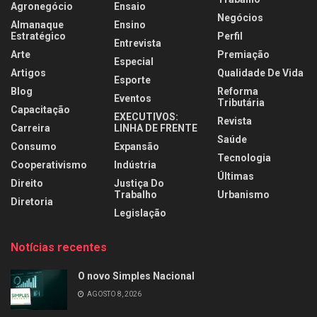
Agronegócio
Ensaio
Negócios
Almanaque
Ensino
Estratégico
Perfil
Entrevista
Arte
Premiação
Especial
Artigos
Qualidade De Vida
Esporte
Blog
Reforma
Eventos
Tributária
Capacitação
EXECUTIVOS:
Revista
Carreira
LINHA DE FRENTE
Saúde
Consumo
Expansão
Tecnologia
Cooperativismo
Indústria
Últimas
Direito
Justiça Do
Trabalho
Urbanismo
Diretoria
Legislação
Notícias recentes
O novo Simples Nacional
AGOSTO 8, 2026