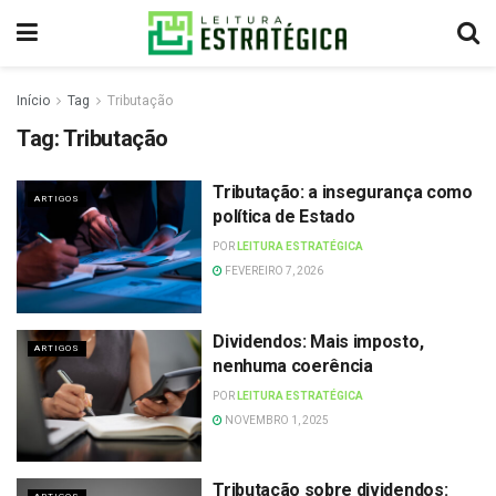
Início
Tag
Tributação
Tag:
Tributação
Tributação: a insegurança como
ARTIGOS
política de Estado
POR
LEITURA ESTRATÉGICA
FEVEREIRO 7, 2026
Dividendos: Mais imposto,
ARTIGOS
nenhuma coerência
POR
LEITURA ESTRATÉGICA
NOVEMBRO 1, 2025
Tributação sobre dividendos: