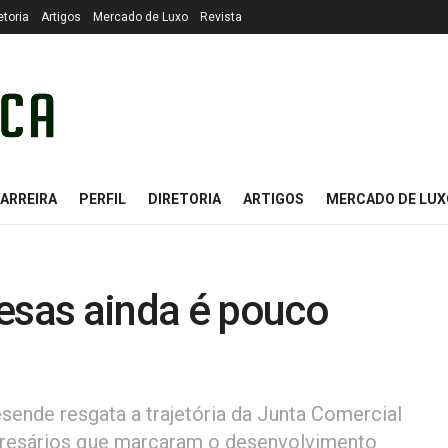
etoria
Artigos
Mercado de Luxo
Revista
ARREIRA
PERFIL
DIRETORIA
ARTIGOS
MERCADO DE LUX
resas ainda é pouco
esende resgata a trajetória da Junta Comercial
mpresários que marcaram o desenvolvimento