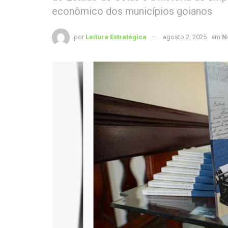
econômico dos municípios goianos
por
Leitura Estratégica
agosto 2, 2025
em
N