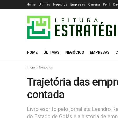
Home
Últimas
Negócios
Empresas
Carreira
Perfil
Dir
HOME
ÚLTIMAS
NEGÓCIOS
EMPRESAS
C
Início
Negócios
Trajetória das emp
contada
Livro escrito pelo jornalista Leandro R
do Estado de Goiás e a história de e