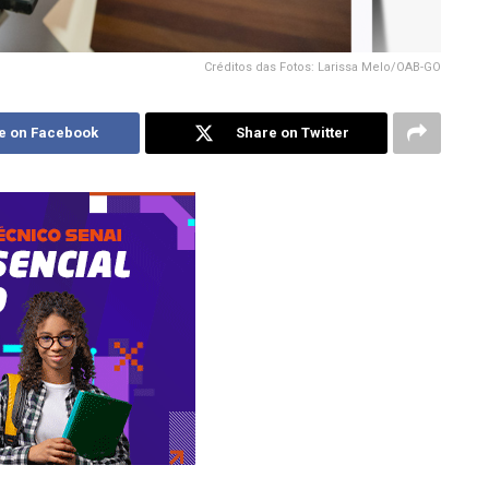
Créditos das Fotos: Larissa Melo/OAB-GO
e on Facebook
Share on Twitter