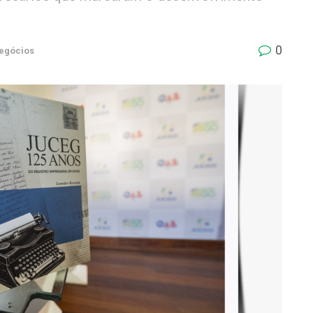
0
egócios