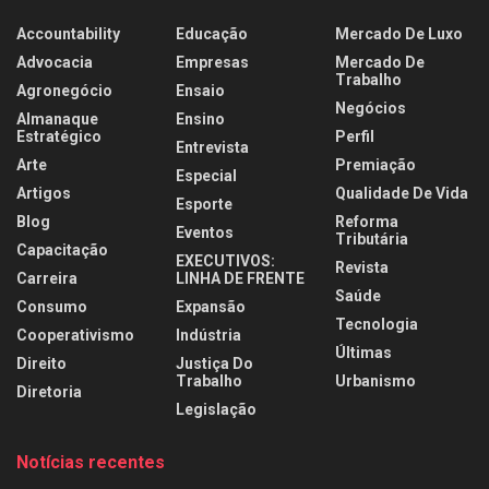
Accountability
Educação
Mercado De Luxo
Advocacia
Empresas
Mercado De
Trabalho
Agronegócio
Ensaio
Negócios
Almanaque
Ensino
Estratégico
Perfil
Entrevista
Arte
Premiação
Especial
Artigos
Qualidade De Vida
Esporte
Blog
Reforma
Eventos
Tributária
Capacitação
EXECUTIVOS:
Revista
Carreira
LINHA DE FRENTE
Saúde
Consumo
Expansão
Tecnologia
Cooperativismo
Indústria
Últimas
Direito
Justiça Do
Trabalho
Urbanismo
Diretoria
Legislação
Notícias recentes