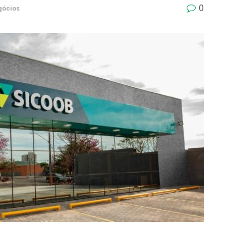
0
gócios