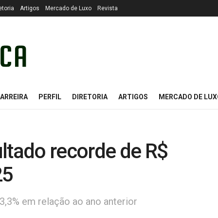
etoria
Artigos
Mercado de Luxo
Revista
ARREIRA
PERFIL
DIRETORIA
ARTIGOS
MERCADO DE LUX
ltado recorde de R$
25
3,3% em relação ao ano anterior