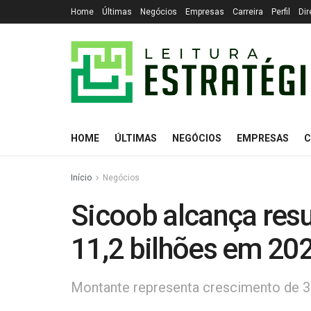
Home
Últimas
Negócios
Empresas
Carreira
Perfil
Dir
HOME
ÚLTIMAS
NEGÓCIOS
EMPRESAS
C
Início
Negócios
Sicoob alcança resu
11,2 bilhões em 20
Montante representa crescimento de 3