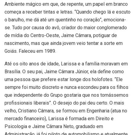
Ambiente mágico em que, de repente, um papel em branco
começa a receber tintas e letras. “Quando chego lá e escuto
o barulho, me dá até um quentinho no coração”, emociona-
se. Tudo por causa do avô, criador do maior conglomerado
de mídia do Centro-Oeste, Jaime Câmara, potiguar de
nascimento, mas que ainda jovem veio tentar a sorte em
Goiás. Faleceu em 1989.
Até os oito anos de idade, Larissa e a família moravam em
Brasília. O seu pai, Jaime Câmara Júnior, ela define como
uma pessoa que prefere estar longe dos holofotes. “Ele
sempre foi muito discreto e nunca escondeu para os filhos
que independente do Grupo gostaria que nos tornássemos
profissionais liberais”. O desejo do pai deu certo. O mais
velho, Cristiano Câmara, se formou em Engenharia (atua no
mercado financeiro), Larissa é formada em Direito e
Psicologia e Jaime Câmara Neto, graduado em
Administração, já foi piloto de automobilismo e atualmente