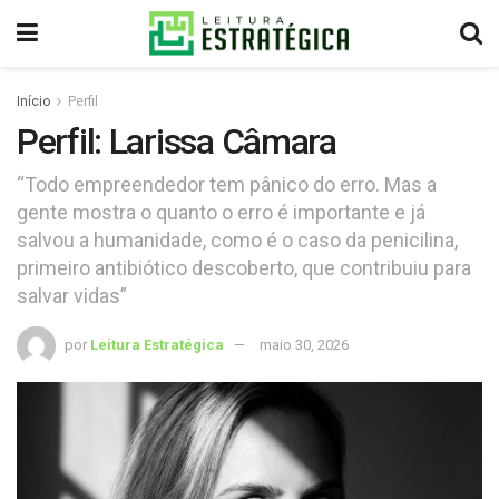
Início
Perfil
Perfil: Larissa Câmara
“Todo empreendedor tem pânico do erro. Mas a
gente mostra o quanto o erro é importante e já
salvou a humanidade, como é o caso da penicilina,
primeiro antibiótico descoberto, que contribuiu para
salvar vidas”
por
Leitura Estratégica
maio 30, 2026