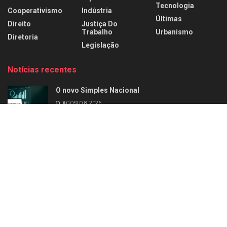
Tecnologia
Cooperativismo
Indústria
Últimas
Direito
Justiça Do
Trabalho
Urbanismo
Diretoria
Legislação
Notícias recentes
O novo Simples Nacional
AGOSTO 8, 2026
Perfil: Alziro Zarur
AGOSTO 8, 2026
Home
Últimas
Negócios
Empresas
Carreira
Perfil
Diretoria
Artigos
Mercado de Luxo
Revista