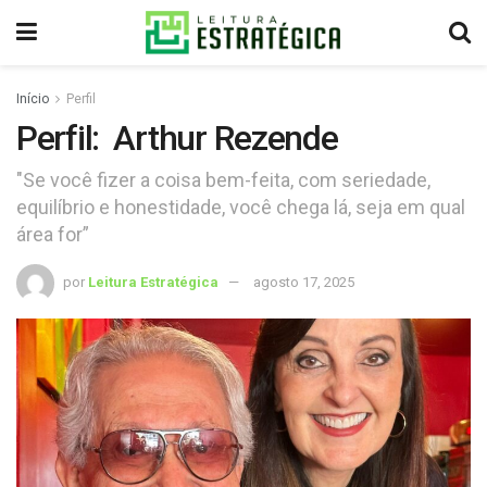
Início
Perfil
Perfil: Arthur Rezende
"Se você fizer a coisa bem-feita, com seriedade,
equilíbrio e honestidade, você chega lá, seja em qual
área for”
por
Leitura Estratégica
agosto 17, 2025