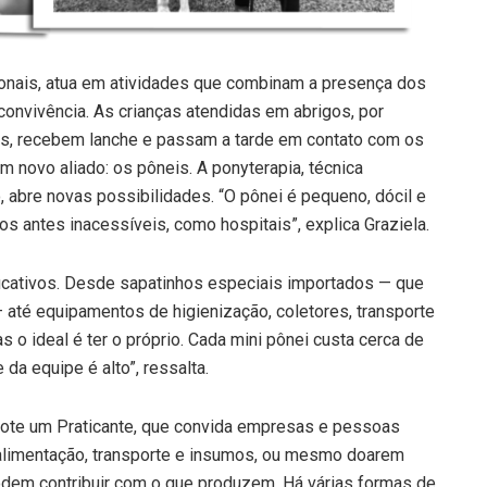
sionais, atua em atividades que combinam a presença dos
nvivência. As crianças atendidas em abrigos, por
s, recebem lanche e passam a tarde em contato com os
um novo aliado: os pôneis. A ponyterapia, técnica
o, abre novas possibilidades. “O pônei é pequeno, dócil e
ços antes inacessíveis, como hospitais”, explica Graziela.
ficativos. Desde sapatinhos especiais importados — que
 até equipamentos de higienização, coletores, transporte
as o ideal é ter o próprio. Cada mini pônei custa cerca de
da equipe é alto”, ressalta.
 Adote um Praticante, que convida empresas e pessoas
 alimentação, transporte e insumos, ou mesmo doarem
odem contribuir com o que produzem. Há várias formas de