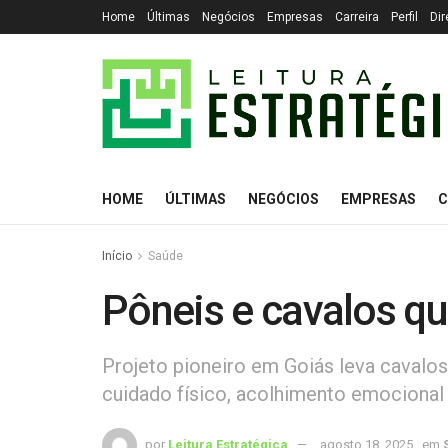
Home
Últimas
Negócios
Empresas
Carreira
Perfil
Dir
HOME
ÚLTIMAS
NEGÓCIOS
EMPRESAS
C
Início
Saúde
Pôneis e cavalos q
Projeto pioneiro em Goiás leva cavalos 
cuidado físico, acolhimento emocional
por
Leitura Estratégica
agosto 18, 2025
em