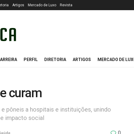
etoria
Artigos
Mercado de Luxo
Revista
ARREIRA
PERFIL
DIRETORIA
ARTIGOS
MERCADO DE LUX
ue curam
e pôneis a hospitais e instituições, unindo
 e impacto social
0
Saúde