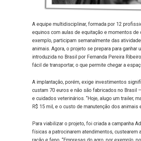
A equipe multidisciplinar, formada por 12 profis
equinos com aulas de equitação e momentos de co
exemplo, participam semanalmente das atividade
animais. Agora, o projeto se prepara para ganhar 
introduzida no Brasil por Fernanda Pereira Ribeir
fácil de transportar, o que permite chegar a espa
A implantação, porém, exige investimentos signi
custam 70 euros e não são fabricados no Brasil —
e cuidados veterinários. “Hoje, alugo um trailer, m
R$ 15 mil, e o custo de manutenção dos animais e 
Para viabilizar o projeto, foi criada a campanha
físicas a patrocinarem atendimentos, custearem
ração e feno. “Empresas do agro, por exemplo, p