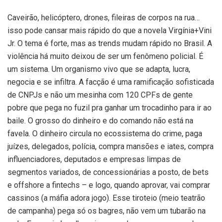
Caveirão, helicóptero, drones, fileiras de corpos na rua…
isso pode cansar mais rápido do que a novela Virgínia+Vini
Jr. O tema é forte, mas as trends mudam rápido no Brasil. A
violência há muito deixou de ser um fenômeno policial. É
um sistema. Um organismo vivo que se adapta, lucra,
negocia e se infiltra. A facção é uma ramificação sofisticada
de CNPJs e não um mesinha com 120 CPFs de gente
pobre que pega no fuzil pra ganhar um trocadinho para ir ao
baile. O grosso do dinheiro e do comando não está na
favela. O dinheiro circula no ecossistema do crime, paga
juízes, delegados, polícia, compra mansões e iates, compra
influenciadores, deputados e empresas limpas de
segmentos variados, de concessionárias a posto, de bets
e offshore a fintechs – e logo, quando aprovar, vai comprar
cassinos (a máfia adora jogo). Esse tiroteio (meio teatrão
de campanha) pega só os bagres, não vem um tubarão na