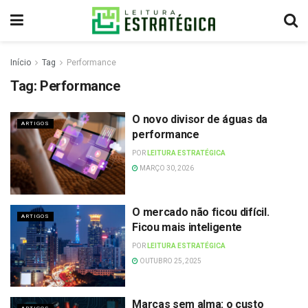
Início
Tag
Performance
Tag:
Performance
O novo divisor de águas da
ARTIGOS
performance
POR
LEITURA ESTRATÉGICA
MARÇO 30, 2026
O mercado não ficou difícil.
ARTIGOS
Ficou mais inteligente
POR
LEITURA ESTRATÉGICA
OUTUBRO 25, 2025
Marcas sem alma: o custo