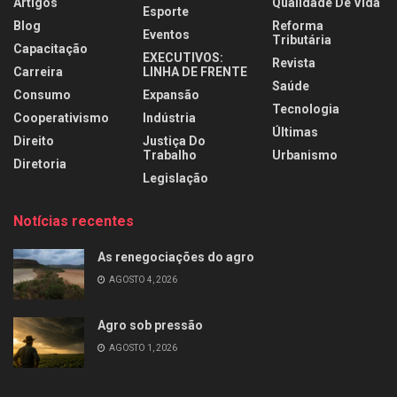
Artigos
Qualidade De Vida
Esporte
Blog
Reforma
Eventos
Tributária
Capacitação
EXECUTIVOS:
Revista
Carreira
LINHA DE FRENTE
Saúde
Consumo
Expansão
Tecnologia
Cooperativismo
Indústria
Últimas
Direito
Justiça Do
Trabalho
Urbanismo
Diretoria
Legislação
Notícias recentes
As renegociações do agro
AGOSTO 4, 2026
Agro sob pressão
AGOSTO 1, 2026