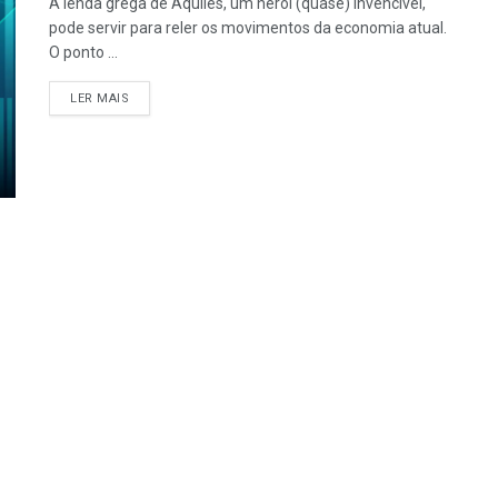
A lenda grega de Aquiles, um herói (quase) invencível,
pode servir para reler os movimentos da economia atual.
O ponto ...
LER MAIS