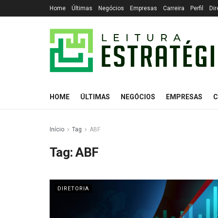
Home
Últimas
Negócios
Empresas
Carreira
Perfil
Dir
HOME
ÚLTIMAS
NEGÓCIOS
EMPRESAS
C
Início
Tag
ABF
Tag:
ABF
DIRETORIA