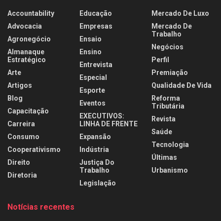
Accountability
Educação
Mercado De Luxo
Advocacia
Empresas
Mercado De
Trabalho
Agronegócio
Ensaio
Negócios
Almanaque
Ensino
Estratégico
Perfil
Entrevista
Arte
Premiação
Especial
Artigos
Qualidade De Vida
Esporte
Blog
Reforma
Eventos
Tributária
Capacitação
EXECUTIVOS:
Revista
Carreira
LINHA DE FRENTE
Saúde
Consumo
Expansão
Tecnologia
Cooperativismo
Indústria
Últimas
Direito
Justiça Do
Trabalho
Urbanismo
Diretoria
Legislação
Notícias recentes