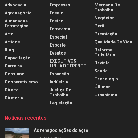
Advocacia
Empresas
Mercado De
Trabalho
Agronegócio
Ensaio
Negócios
Almanaque
Ensino
Estratégico
Perfil
Entrevista
Arte
Premiação
Especial
Artigos
Qualidade De Vida
Esporte
Blog
Reforma
Eventos
Tributária
Capacitação
EXECUTIVOS:
Revista
Carreira
LINHA DE FRENTE
Saúde
Consumo
Expansão
Tecnologia
Cooperativismo
Indústria
Últimas
Direito
Justiça Do
Trabalho
Urbanismo
Diretoria
Legislação
Notícias recentes
As renegociações do agro