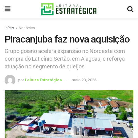
Início
Negócios
Piracanjuba faz nova aquisição
Grupo goiano acelera expansão no Nordeste com
compra do Laticínio Sertão, em Alagoas, e reforça
atuação no segmento de queijos
por
Leitura Estratégica
maio 23, 2026