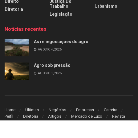
Direito
Justiça Do
Trabalho
Urbanismo
Diretoria
Legislação
Notícias recentes
As renegociações do agro
AGOSTO 4, 2026
Agro sob pressão
AGOSTO 1, 2026
Home
Últimas
Negócios
Empresas
Carreira
Perfil
Diretoria
Artigos
Mercado de Luxo
Revista
© 2026
Leitura Estrategica
- Desenvolvido por
WB Sistem
.