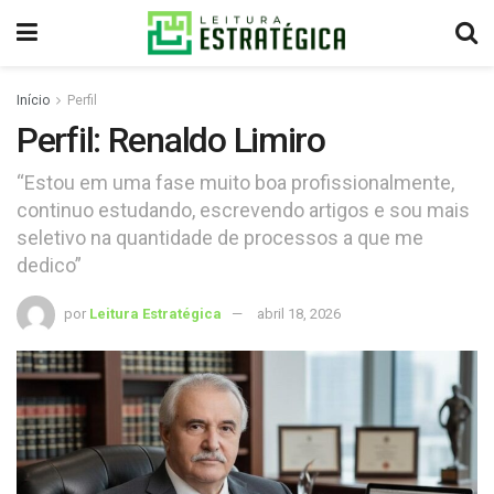
Início
Perfil
Perfil: Renaldo Limiro
“Estou em uma fase muito boa profissionalmente,
continuo estudando, escrevendo artigos e sou mais
seletivo na quantidade de processos a que me
dedico”
por
Leitura Estratégica
abril 18, 2026