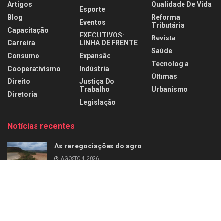
Artigos
Qualidade De Vida
Esporte
Blog
Reforma
Eventos
Tributária
Capacitação
EXECUTIVOS:
Revista
Carreira
LINHA DE FRENTE
Saúde
Consumo
Expansão
Tecnologia
Cooperativismo
Indústria
Últimas
Direito
Justiça Do
Trabalho
Urbanismo
Diretoria
Legislação
Notícias recentes
As renegociações do agro
AGOSTO 4, 2026
Agro sob pressão
AGOSTO 1, 2026