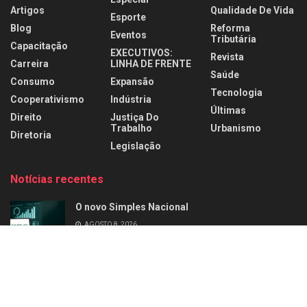
Artigos
Qualidade De Vida
Esporte
Blog
Reforma
Eventos
Tributária
Capacitação
EXECUTIVOS:
Revista
Carreira
LINHA DE FRENTE
Saúde
Consumo
Expansão
Tecnologia
Cooperativismo
Indústria
Últimas
Direito
Justiça Do
Trabalho
Urbanismo
Diretoria
Legislação
Notícias recentes
O novo Simples Nacional
AGOSTO 8, 2026
Perfil: Alziro Zarur
AGOSTO 8, 2026