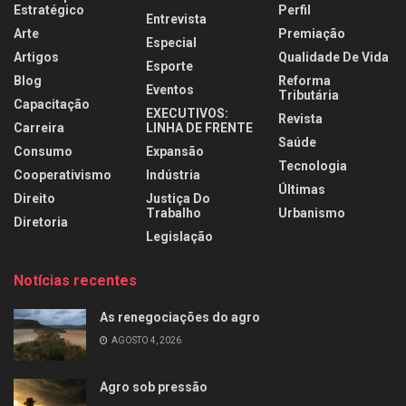
Estratégico
Perfil
Entrevista
Arte
Premiação
Especial
Artigos
Qualidade De Vida
Esporte
Blog
Reforma
Eventos
Tributária
Capacitação
EXECUTIVOS:
Revista
Carreira
LINHA DE FRENTE
Saúde
Consumo
Expansão
Tecnologia
Cooperativismo
Indústria
Últimas
Direito
Justiça Do
Trabalho
Urbanismo
Diretoria
Legislação
Notícias recentes
As renegociações do agro
AGOSTO 4, 2026
Agro sob pressão