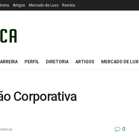
etoria
Artigos
Mercado de Luxo
Revista
ARREIRA
PERFIL
DIRETORIA
ARTIGOS
MERCADO DE LUX
o Corporativa
0
retoria