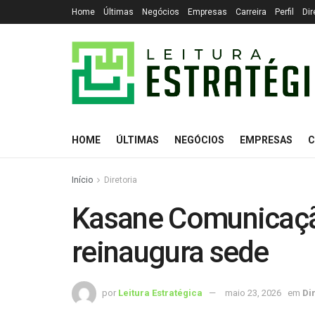
Home
Últimas
Negócios
Empresas
Carreira
Perfil
Dir
HOME
ÚLTIMAS
NEGÓCIOS
EMPRESAS
C
Início
Diretoria
Kasane Comunicaçã
reinaugura sede
por
Leitura Estratégica
maio 23, 2026
em
Di