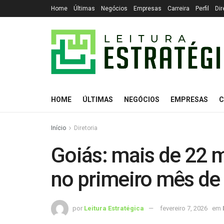
Home
Últimas
Negócios
Empresas
Carreira
Perfil
Dir
HOME
ÚLTIMAS
NEGÓCIOS
EMPRESAS
C
Início
Diretoria
Goiás: mais de 22 
no primeiro mês de
por
Leitura Estratégica
fevereiro 7, 2026
em