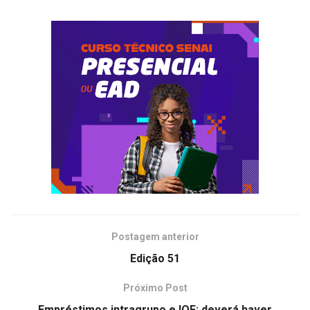
Postagem anterior
Edição 51
Próximo Post
Empréstimos intragrupo e IOF: deverá haver