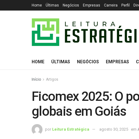
Home
Últimas
Negócios
Empresas
Carreira
Perfil
Dir
HOME
ÚLTIMAS
NEGÓCIOS
EMPRESAS
C
Início
Artigos
Ficomex 2025: O po
globais em Goiás
por
Leitura Estratégica
agosto 30, 2025
em