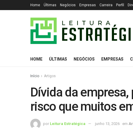
Home
Últimas
Negócios
Empresas
Carreira
Perfil
Dir
HOME
ÚLTIMAS
NEGÓCIOS
EMPRESAS
C
Início
Artigos
Dívida da empresa, 
risco que muitos e
por
Leitura Estratégica
junho 13, 2026
em
Ar