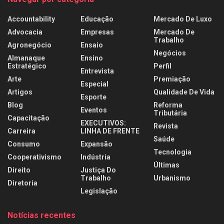
Accountability
Educação
Mercado De Luxo
Advocacia
Empresas
Mercado De
Trabalho
Agronegócio
Ensaio
Negócios
Almanaque
Ensino
Estratégico
Perfil
Entrevista
Arte
Premiação
Especial
Artigos
Qualidade De Vida
Esporte
Blog
Reforma
Eventos
Tributária
Capacitação
EXECUTIVOS:
Revista
Carreira
LINHA DE FRENTE
Saúde
Consumo
Expansão
Tecnologia
Cooperativismo
Indústria
Últimas
Direito
Justiça Do
Trabalho
Urbanismo
Diretoria
Legislação
Notícias recentes