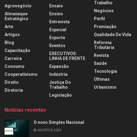
Trabalho
Agronegócio
Ensaio
Negócios
Almanaque
Ensino
Estratégico
Perfil
Entrevista
Arte
Premiação
Especial
Artigos
Qualidade De Vida
Esporte
Blog
Reforma
Eventos
Tributária
Capacitação
EXECUTIVOS:
Revista
Carreira
LINHA DE FRENTE
Saúde
Consumo
Expansão
Tecnologia
Cooperativismo
Indústria
Últimas
Direito
Justiça Do
Trabalho
Urbanismo
Diretoria
Legislação
Notícias recentes
O novo Simples Nacional
AGOSTO 8, 2026