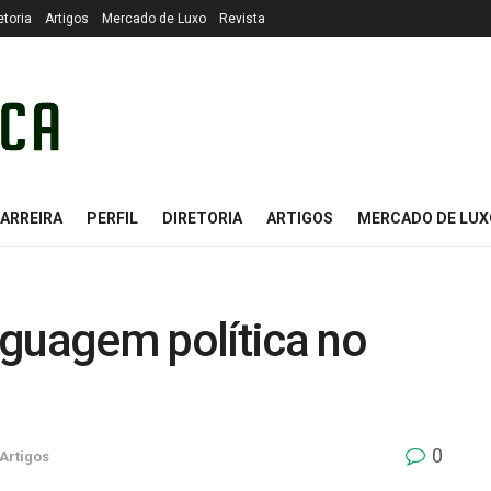
etoria
Artigos
Mercado de Luxo
Revista
ARREIRA
PERFIL
DIRETORIA
ARTIGOS
MERCADO DE LUX
nguagem política no
0
Artigos