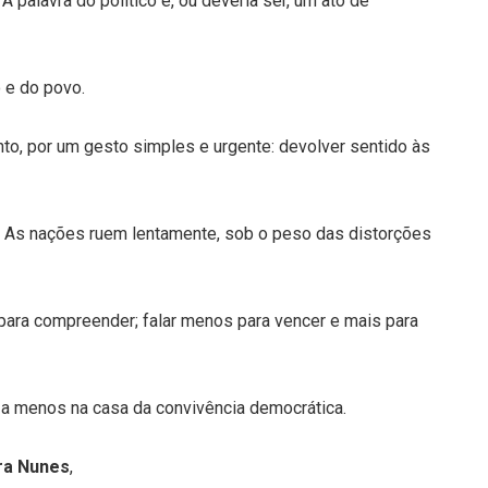
palavra do político é, ou deveria ser, um ato de
o e do povo.
nto, por um gesto simples e urgente: devolver sentido às
As nações ruem lentamente, sob o peso das distorções
s para compreender; falar menos para vencer e mais para
lo a menos na casa da convivência democrática.
ra Nunes
,