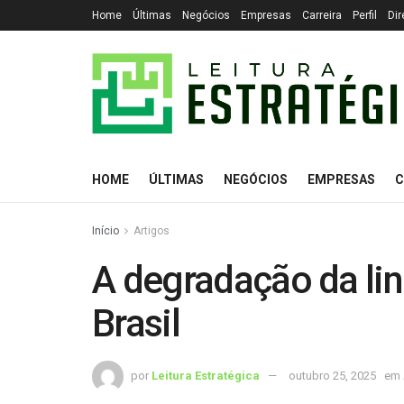
Home
Últimas
Negócios
Empresas
Carreira
Perfil
Dir
HOME
ÚLTIMAS
NEGÓCIOS
EMPRESAS
C
Início
Artigos
A degradação da li
Brasil
por
Leitura Estratégica
outubro 25, 2025
em