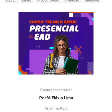
Decon
MPGO
Procon Goiás
Proteção
Senacon
Postagem anterior
Perfil: Flávio Lima
Próximo Post