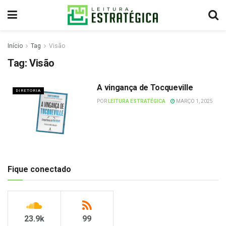
Início
Tag
Visão
Tag:
Visão
A vingança de Tocqueville
DIRETORIA
POR
LEITURA ESTRATÉGICA
MARÇO 1, 2025
Fique conectado
23.9k
99