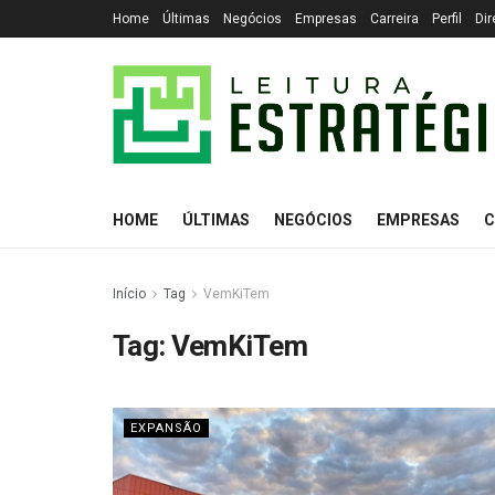
Home
Últimas
Negócios
Empresas
Carreira
Perfil
Dir
HOME
ÚLTIMAS
NEGÓCIOS
EMPRESAS
C
Início
Tag
VemKiTem
Tag:
VemKiTem
EXPANSÃO