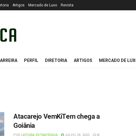
etoria
Artigos
Mercado de Luxo
Revista
ARREIRA
PERFIL
DIRETORIA
ARTIGOS
MERCADO DE LUX
Atacarejo VemKiTem chega a
Goiânia
POR
LEITURA ESTRATÉGICA
JULHO 26, 2025
0