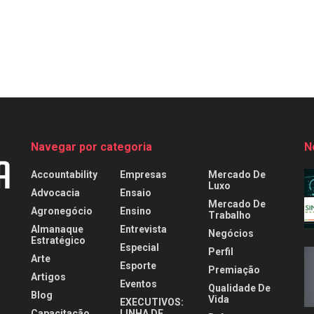
Navegar por categoria
N
Accountability
Empresas
Mercado De
Luxo
Advocacia
Ensaio
Mercado De
Agronegócio
Ensino
Trabalho
Almanaque
Entrevista
Negócios
Estratégico
Especial
Perfil
Arte
Esporte
Premiação
Artigos
Eventos
Qualidade De
Blog
Vida
EXECUTIVOS:
Capacitação
LINHA DE