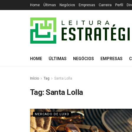
Home
Últimas
Negócios
Empresas
Carreira
Perfil
Dir
HOME
ÚLTIMAS
NEGÓCIOS
EMPRESAS
C
Início
Tag
Santa Lolla
Tag:
Santa Lolla
MERCADO DE LUXO