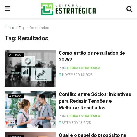
Início
Tag
Resultados
Tag:
Resultados
Como estão os resultados de
ARTIGOS
2025?
POR
LEITURA ESTRATÉGICA
NOVEMBRO 15, 2025
Conflito entre Sócios: Iniciativas
ARTIGOS
para Reduzir Tensões e
Melhorar Resultados
POR
LEITURA ESTRATÉGICA
SETEMBRO 13, 2025
Qual é o papel do propósito na