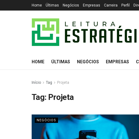
Home
Últimas
Negócios
Empresas
Carreira
Perfil
Dir
HOME
ÚLTIMAS
NEGÓCIOS
EMPRESAS
C
Início
Tag
Projeta
Tag:
Projeta
NEGÓCIOS