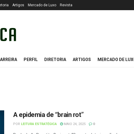
etoria
Artigos
Mercado de Luxo
Revista
ARREIRA
PERFIL
DIRETORIA
ARTIGOS
MERCADO DE LUX
A epidemia de “brain rot”
POR
LEITURA ESTRATÉGICA
MAIO 24, 2025
0