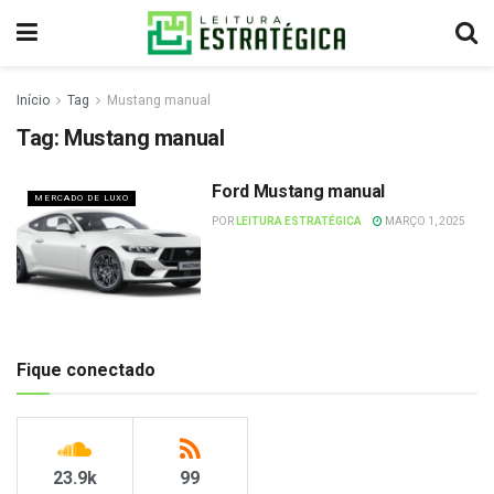
Início
Tag
Mustang manual
Tag:
Mustang manual
Ford Mustang manual
MERCADO DE LUXO
POR
LEITURA ESTRATÉGICA
MARÇO 1, 2025
Fique conectado
23.9k
99