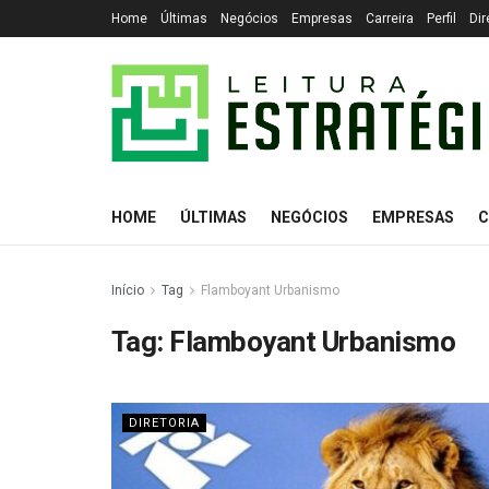
Home
Últimas
Negócios
Empresas
Carreira
Perfil
Dir
HOME
ÚLTIMAS
NEGÓCIOS
EMPRESAS
C
Início
Tag
Flamboyant Urbanismo
Tag:
Flamboyant Urbanismo
DIRETORIA