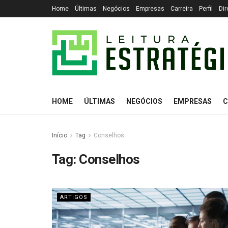
Home
Últimas
Negócios
Empresas
Carreira
Perfil
Dir
HOME
ÚLTIMAS
NEGÓCIOS
EMPRESAS
C
Início
Tag
Conselhos
Tag:
Conselhos
ARTIGOS