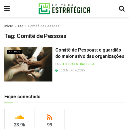
Início
Tag
Comitê de Pessoas
Tag:
Comitê de Pessoas
Comitê de Pessoas: o guardião
ARTIGOS
do maior ativo das organizações
POR
LEITURA ESTRATÉGICA
DEZEMBRO 6, 2025
Fique conectado
23.9k
99