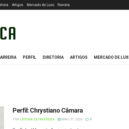
etoria
Artigos
Mercado de Luxo
Revista
ARREIRA
PERFIL
DIRETORIA
ARTIGOS
MERCADO DE LUX
Perfil: Chrystiano Câmara
POR
LEITURA ESTRATÉGICA
MAIO 31, 2025
0