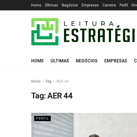
Home
Últimas
Negócios
Empresas
Carreira
Perfil
Dir
HOME
ÚLTIMAS
NEGÓCIOS
EMPRESAS
C
Início
Tag
AER 44
Tag:
AER 44
PERFIL