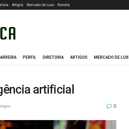
etoria
Artigos
Mercado de Luxo
Revista
ARREIRA
PERFIL
DIRETORIA
ARTIGOS
MERCADO DE LUX
ência artificial
0
rtigos