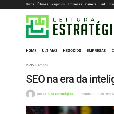
Home
Últimas
Negócios
Empresas
Carreira
Perfil
Dir
HOME
ÚLTIMAS
NEGÓCIOS
EMPRESAS
C
Início
Artigos
SEO na era da intelig
por
Leitura Estratégica
março 30, 2026
em
A